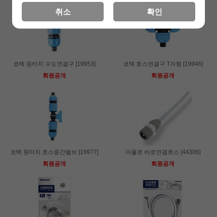
취소
확인
코텍 원터치 수도연결구 [19953]
코텍 호스연결구 T자형 [19946]
회원공개
회원공개
코텍 원터치 호스중간밸브 [19977]
아폴로 바로연결호스 [44306]
회원공개
회원공개