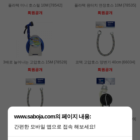
플라텍 미니 호스릴 10M [78542]
플라텍 원터치 연장호스 10M [78535]
회원공개
회원공개
3배로 늘어나는 고압호스 15M [78528]
코텍 고압호스 양변기 40cm [66034]
회원공개
회원공개
www.saboja.com의 페이지 내용:
코텍 고압호스 세면기 (소) 40cm
코텍 양변기 고무세트 버튼형 [07899]
[66041]
간편한 모바일 앱으로 접속 해보세요!
회원공개
회원공개