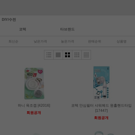
DIY/수전
코텍
타브랜드
최신순
낮은가격
높은가격
판매순위
상품명
하니 욕조캡 [42016]
코텍 안심필터 샤워헤드 원홀핸드타입
[17447]
회원공개
회원공개