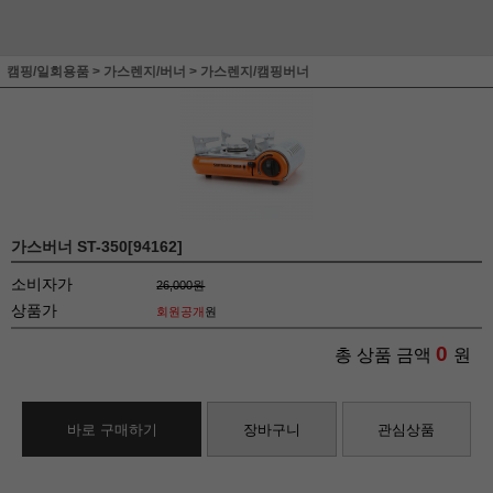
캠핑/일회용품
>
가스렌지/버너
>
가스렌지/캠핑버너
가스버너 ST-350[94162]
소비자가
26,000원
상품가
회원공개
원
0
총 상품 금액
원
바로 구매하기
장바구니
관심상품