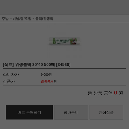
주방
>
비닐/랩/호일
>
롤팩/위생백
[쉐프] 위생롤백 30*40 500매 [34566]
소비자가
9,000원
상품가
회원공개
원
0
총 상품 금액
원
바로 구매하기
장바구니
관심상품