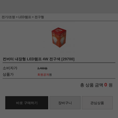
전기/조명
>
LED램프
>
전구형
컨버터 내장형 LED램프 4W 전구색 [29700]
소비자가
2,400원
상품가
회원공개
원
0
총 상품 금액
원
바로 구매하기
장바구니
관심상품