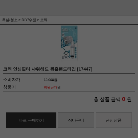
욕실/청소
>
DIY/수전
>
코텍
코텍 안심필터 샤워헤드 원홀핸드타입 [17447]
소비자가
12,000원
상품가
회원공개
원
0
총 상품 금액
원
바로 구매하기
장바구니
관심상품