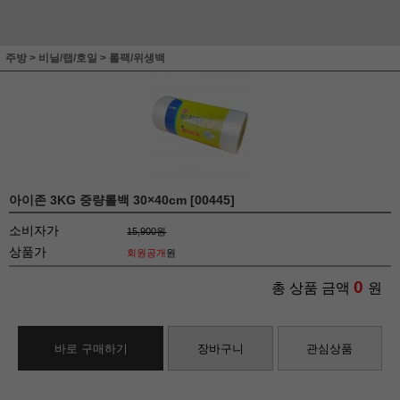
주방
>
비닐/랩/호일
>
롤팩/위생백
아이존 3KG 중량롤백 30×40cm [00445]
소비자가
15,900원
상품가
회원공개
원
0
총 상품 금액
원
바로 구매하기
장바구니
관심상품