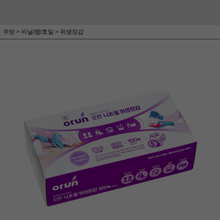
주방
>
비닐/랩/호일
>
위생장갑