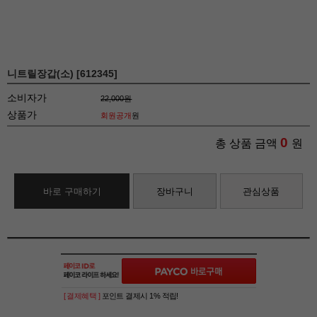
니트릴장갑(소) [612345]
소비자가
22,000원
상품가
회원공개
원
0
총 상품 금액
원
바로 구매하기
장바구니
관심상품
[ 결제혜택 ]
포인트 결제시 1% 적립!