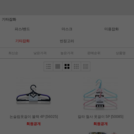
기타잡화
파스/밴드
마스크
미용잡화
기타잡화
반짇고리
최신순
낮은가격
높은가격
판매순위
상품명
논슬립옷걸이 블랙 4P [56025]
칼라 철사 옷걸이 5P [50085]
회원공개
회원공개