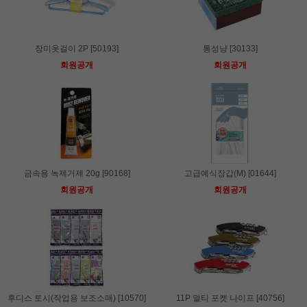
장미옷걸이 2P [50193]
통성냥 [30133]
회원공개
회원공개
금속용 녹제거제 20g [90168]
고급예식장갑(M) [01644]
회원공개
회원공개
후디스 토시(작업용 보조소매) [10570]
11P 멀티 포켓 나이프 [40756]