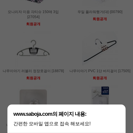
모나리자 미용 각티슈 150매 3입
우일 플라워행거(대) [00790]
[27054]
회원공개
회원공개
나무이야기 러블리 정장옷걸이 [18878]
나무이야기 PVC 1단 바지걸이 [17505]
회원공개
회원공개
www.saboja.com의 페이지 내용:
간편한 모바일 앱으로 접속 해보세요!
나무이야기 매직후크 투명 [19189]
코텍 간편 3M 빨래행거 [16716]
회원공개
회원공개