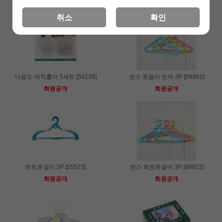
취소
확인
다용도 매직홀더 5세트 [50139]
센스 옷걸이 민자 3P [99991]
회원공개
회원공개
하트옷걸이 5P [55523]
센스 회전옷걸이 3P [99922]
회원공개
회원공개