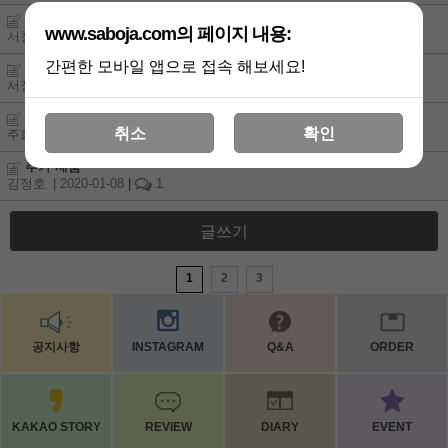
카드결제
www.saboja.com의 페이지 내용:
서철효
| 2020-04-18
간편한 모바일 앱으로 접속 해보세요!
제품요
서정아
| 2020-04-10
|
1
마스크 재입고
취소
확인
주희연
| 2020-02-06
|
1
추가 제품
김정호
| 2020-01-08
|
1
글쓰기
1
2
3
공지사항
INSTAGRAM
Q&A
ORDER
KAKAO STORY
REVIEW
DIARY
EVENT